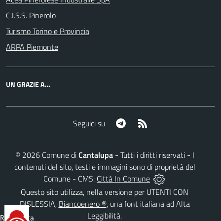
C.I.S.S. Pinerolo
Turismo Torino e Provincia
ARPA Piemonte
UN GRAZIE A...
Telegram
RSS
Seguici su
©
2026
Comune di
Cantalupa
- Tutti i diritti riservati - I
contenuti del sito, testi e immagini sono di proprietà del
Comune - CMS:
Città In Comune
Questo sito utilizza, nella versione per UTENTI CON
DISLESSIA,
Biancoenero ®
, una font italiana ad Alta
Leggibilità.
Reimposta