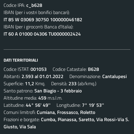
Codice IPA:
c_b628
IBAN (per i vostri bonifici bancari):
IT 85 W 03069 30750 100000046182
IBAN (per i giroconti Banca d’Italia):
IT 60 A 01000 04306 TU0000002424
DATI TERRITORIALI
Codice ISTAT:
001053
Codice Catastale:
B628
Abitanti:
2.593 al 01.01.2022
Denominazione:
Cantalupesi
Superficie:
11,2
Kmq. Densità:
233
(ab/kmq.)
Santo patrono:
San Biagio - 3 febbraio
Altitudine media:
459
m.s.l.m.
Latitudine:
44° 56' 49''
Longitudine:
7° 19' 53''
Comuni limitrofi:
Cumiana, Frossasco, Roletto
Frazioni e borgate:
Cumba, Pianassa, Saretto, Via Rossi-Via S.
Giusto, Via Sala