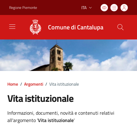
ITA
Regione Piemonte
Lingua attiva:
Comune di Cantalupa
Home
/
Argomenti
/
Vita istituzionale
Vita istituzionale
Dettagli argomento
Informazioni, documenti, novità e contenuti relativi
all'argomento '
Vita istituzionale
'