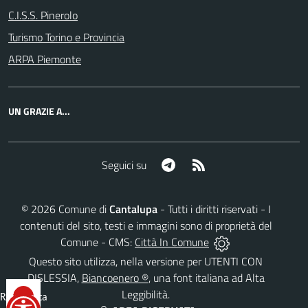
C.I.S.S. Pinerolo
Turismo Torino e Provincia
ARPA Piemonte
UN GRAZIE A...
Telegram
RSS
Seguici su
©
2026
Comune di
Cantalupa
- Tutti i diritti riservati - I
contenuti del sito, testi e immagini sono di proprietà del
Comune - CMS:
Città In Comune
Questo sito utilizza, nella versione per UTENTI CON
DISLESSIA,
Biancoenero ®
, una font italiana ad Alta
Leggibilità.
Reimposta