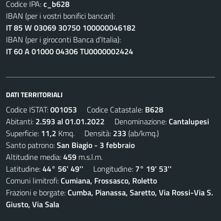
Codice IPA:
c_b628
IBAN (per i vostri bonifici bancari):
IT 85 W 03069 30750 100000046182
IBAN (per i giroconti Banca d’Italia):
IT 60 A 01000 04306 TU0000002424
DATI TERRITORIALI
Codice ISTAT:
001053
Codice Catastale:
B628
Abitanti:
2.593 al 01.01.2022
Denominazione:
Cantalupesi
Superficie:
11,2
Kmq. Densità:
233
(ab/kmq.)
Santo patrono:
San Biagio - 3 febbraio
Altitudine media:
459
m.s.l.m.
Latitudine:
44° 56' 49''
Longitudine:
7° 19' 53''
Comuni limitrofi:
Cumiana, Frossasco, Roletto
Frazioni e borgate:
Cumba, Pianassa, Saretto, Via Rossi-Via S.
Giusto, Via Sala