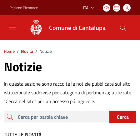
ITA
Regione Piemonte
Lingua attiva:
Comune di Cantalupa
Home
/
Novità
/
Notizie
Notizie
In questa sezione sono raccolte le notizie pubblicate sul sito
istituzionale suddivise per categoria di pertinenza; utilizzate
"Cerca nel sito" per un accesso più agevole.
cerca
Cerca
TUTTE LE NOVITÀ