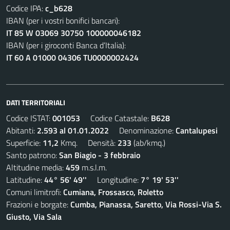
Codice IPA:
c_b628
IBAN (per i vostri bonifici bancari):
IT 85 W 03069 30750 100000046182
IBAN (per i giroconti Banca d’Italia):
IT 60 A 01000 04306 TU0000002424
DATI TERRITORIALI
Codice ISTAT:
001053
Codice Catastale:
B628
Abitanti:
2.593 al 01.01.2022
Denominazione:
Cantalupesi
Superficie:
11,2
Kmq. Densità:
233
(ab/kmq.)
Santo patrono:
San Biagio - 3 febbraio
Altitudine media:
459
m.s.l.m.
Latitudine:
44° 56' 49''
Longitudine:
7° 19' 53''
Comuni limitrofi:
Cumiana, Frossasco, Roletto
Frazioni e borgate:
Cumba, Pianassa, Saretto, Via Rossi-Via S.
Giusto, Via Sala