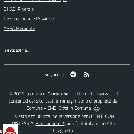
C.I.S.S. Pinerolo
Turismo Torino e Provincia
ARPA Piemonte
UN GRAZIE A...
Telegram
RSS
Seguici su
©
2026
Comune di
Cantalupa
- Tutti i diritti riservati - I
contenuti del sito, testi e immagini sono di proprietà del
Comune - CMS:
Città In Comune
Questo sito utilizza, nella versione per UTENTI CON
DISLESSIA,
Biancoenero ®
, una font italiana ad Alta
Leggibilità.
Reimposta