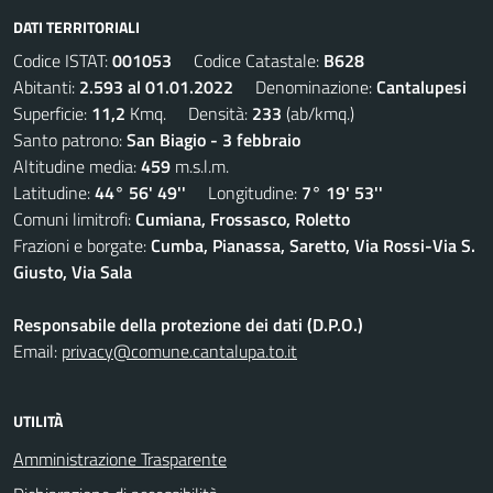
DATI TERRITORIALI
Codice ISTAT:
001053
Codice Catastale:
B628
Abitanti:
2.593 al 01.01.2022
Denominazione:
Cantalupesi
Superficie:
11,2
Kmq. Densità:
233
(ab/kmq.)
Santo patrono:
San Biagio - 3 febbraio
Altitudine media:
459
m.s.l.m.
Latitudine:
44° 56' 49''
Longitudine:
7° 19' 53''
Comuni limitrofi:
Cumiana, Frossasco, Roletto
Frazioni e borgate:
Cumba, Pianassa, Saretto, Via Rossi-Via S.
Giusto, Via Sala
Responsabile della protezione dei dati (D.P.O.)
Email:
privacy@comune.cantalupa.to.it
UTILITÀ
Amministrazione Trasparente