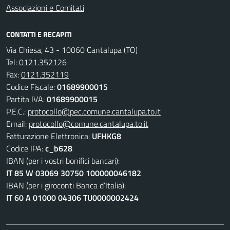
Associazioni e Comitati
CONTATTI E RECAPITI
Via Chiesa, 43 - 10060 Cantalupa (TO)
Tel:
0121.352126
Fax:
0121.352119
Codice Fiscale:
01689900015
Partita IVA:
01689900015
P.E.C.:
protocollo@pec.comune.cantalupa.to.it
Email:
protocollo@comune.cantalupa.to.it
Fatturazione Elettronica:
UFHKG8
Codice IPA:
c_b628
IBAN (per i vostri bonifici bancari):
IT 85 W 03069 30750 100000046182
IBAN (per i giroconti Banca d’Italia):
IT 60 A 01000 04306 TU0000002424