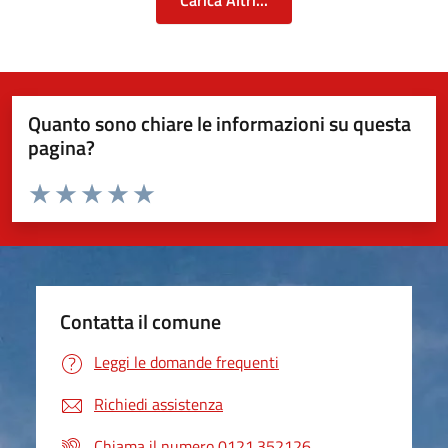
Carica Altri...
Quanto sono chiare le informazioni su questa
pagina?
Valuta da 1 a 5 stelle la pagina
Valuta 1 stelle su 5
Valuta 2 stelle su 5
Valuta 3 stelle su 5
Valuta 4 stelle su 5
Valuta 5 stelle su 5
Contatta il comune
Leggi le domande frequenti
Richiedi assistenza
Chiama il numero 0121.352126