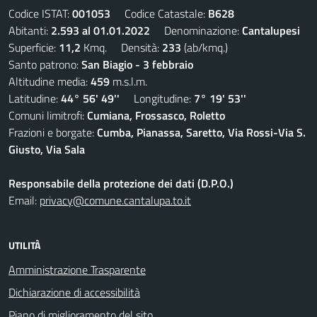
Codice ISTAT:
001053
Codice Catastale:
B628
Abitanti:
2.593 al 01.01.2022
Denominazione:
Cantalupesi
Superficie:
11,2
Kmq. Densità:
233
(ab/kmq.)
Santo patrono:
San Biagio - 3 febbraio
Altitudine media:
459
m.s.l.m.
Latitudine:
44° 56' 49''
Longitudine:
7° 19' 53''
Comuni limitrofi:
Cumiana, Frossasco, Roletto
Frazioni e borgate:
Cumba, Pianassa, Saretto, Via Rossi-Via S.
Giusto, Via Sala
Responsabile della protezione dei dati (D.P.O.)
Email:
privacy@comune.cantalupa.to.it
UTILITÀ
Amministrazione Trasparente
Dichiarazione di accessibilità
Piano di miglioramento del sito