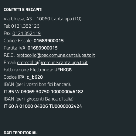
CONTATTI E RECAPITI
Via Chiesa, 43 - 10060 Cantalupa (TO)
Tel:
0121.352126
Fax:
0121.352119
Codice Fiscale:
01689900015
Partita IVA:
01689900015
P.E.C.:
protocollo@pec.comune.cantalupa.to.it
Email:
protocollo@comune.cantalupa.to.it
Fatturazione Elettronica:
UFHKG8
Codice IPA:
c_b628
IBAN (per i vostri bonifici bancari):
IT 85 W 03069 30750 100000046182
IBAN (per i giroconti Banca d’Italia):
IT 60 A 01000 04306 TU0000002424
DATI TERRITORIALI