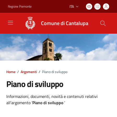
ITA
Regione Piemonte
Lingua attiva:
Comune di Cantalupa
Home
/
Argomenti
/
Piano di sviluppo
Piano di sviluppo
Dettagli argomento
Informazioni, documenti, novità e contenuti relativi
all'argomento '
Piano di sviluppo
'