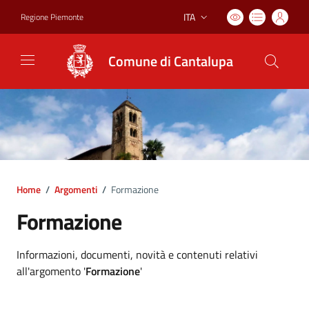
ITA
Regione Piemonte
Lingua attiva:
Comune di Cantalupa
Home
/
Argomenti
/
Formazione
Formazione
Dettagli argomento
Informazioni, documenti, novità e contenuti relativi
all'argomento '
Formazione
'