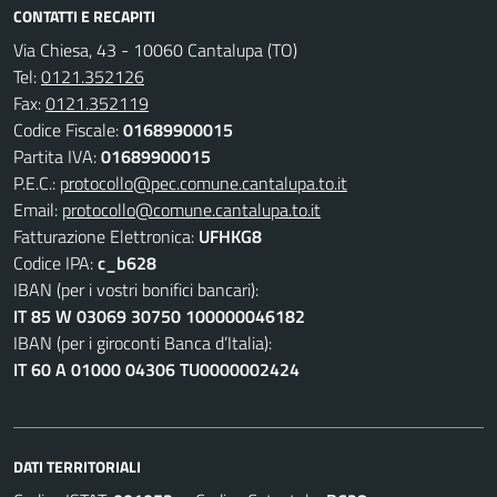
CONTATTI E RECAPITI
Via Chiesa, 43 - 10060 Cantalupa (TO)
Tel:
0121.352126
Fax:
0121.352119
Codice Fiscale:
01689900015
Partita IVA:
01689900015
P.E.C.:
protocollo@pec.comune.cantalupa.to.it
Email:
protocollo@comune.cantalupa.to.it
Fatturazione Elettronica:
UFHKG8
Codice IPA:
c_b628
IBAN (per i vostri bonifici bancari):
IT 85 W 03069 30750 100000046182
IBAN (per i giroconti Banca d’Italia):
IT 60 A 01000 04306 TU0000002424
DATI TERRITORIALI