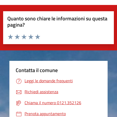
Quanto sono chiare le informazioni su questa
pagina?
Valuta da 1 a 5 stelle la pagina
Valuta 1 stelle su 5
Valuta 2 stelle su 5
Valuta 3 stelle su 5
Valuta 4 stelle su 5
Valuta 5 stelle su 5
Contatta il comune
Leggi le domande frequenti
Richiedi assistenza
Chiama il numero 0121.352126
Prenota appuntamento