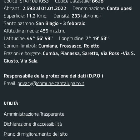
Codice ISTAT:
001053
Codice Catastale:
B628
Abitanti:
2.593 al 01.01.2022
Denominazione:
Cantalupesi
Superficie:
11,2
Kmq. Densità:
233
(ab/kmq.)
Santo patrono:
San Biagio - 3 febbraio
Altitudine media:
459
m.s.l.m.
Latitudine:
44° 56' 49''
Longitudine:
7° 19' 53''
Comuni limitrofi:
Cumiana, Frossasco, Roletto
Frazioni e borgate:
Cumba, Pianassa, Saretto, Via Rossi-Via S.
Giusto, Via Sala
Responsabile della protezione dei dati (D.P.O.)
Email:
privacy@comune.cantalupa.to.it
UTILITÀ
Amministrazione Trasparente
Dichiarazione di accessibilità
Piano di miglioramento del sito