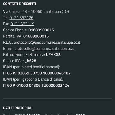
CONTATTI E RECAPITI
Via Chiesa, 43 - 10060 Cantalupa (TO)
Tel:
0121.352126
Fax:
0121.352119
Codice Fiscale:
01689900015
Partita IVA:
01689900015
P.E.C.:
protocollo@pec.comune.cantalupa.to.it
Email:
protocollo@comune.cantalupa.to.it
Fatturazione Elettronica:
UFHKG8
Codice IPA:
c_b628
IBAN (per i vostri bonifici bancari):
IT 85 W 03069 30750 100000046182
IBAN (per i giroconti Banca d’Italia):
IT 60 A 01000 04306 TU0000002424
DATI TERRITORIALI