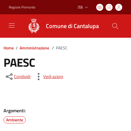
ITA
Regione Piemonte
Lingua attiva:
Comune di Cantalupa
Home
/
Amministrazione
/
PAESC
PAESC
Condividi
Vedi azioni
Argomenti:
Ambiente