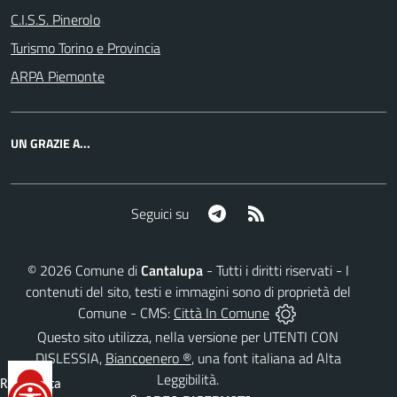
C.I.S.S. Pinerolo
Turismo Torino e Provincia
ARPA Piemonte
UN GRAZIE A...
Telegram
RSS
Seguici su
©
2026
Comune di
Cantalupa
- Tutti i diritti riservati - I
contenuti del sito, testi e immagini sono di proprietà del
Comune - CMS:
Città In Comune
Questo sito utilizza, nella versione per UTENTI CON
DISLESSIA,
Biancoenero ®
, una font italiana ad Alta
Leggibilità.
Reimposta