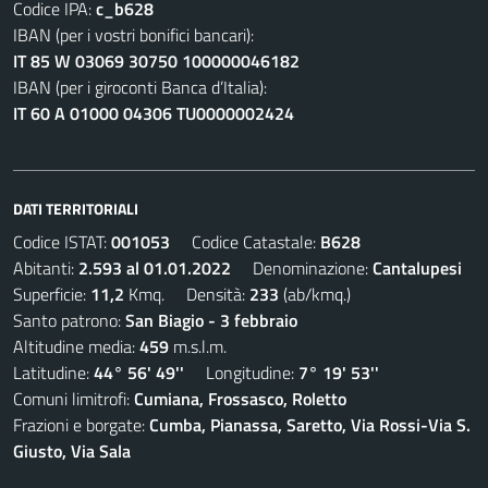
Codice IPA:
c_b628
IBAN (per i vostri bonifici bancari):
IT 85 W 03069 30750 100000046182
IBAN (per i giroconti Banca d’Italia):
IT 60 A 01000 04306 TU0000002424
DATI TERRITORIALI
Codice ISTAT:
001053
Codice Catastale:
B628
Abitanti:
2.593 al 01.01.2022
Denominazione:
Cantalupesi
Superficie:
11,2
Kmq. Densità:
233
(ab/kmq.)
Santo patrono:
San Biagio - 3 febbraio
Altitudine media:
459
m.s.l.m.
Latitudine:
44° 56' 49''
Longitudine:
7° 19' 53''
Comuni limitrofi:
Cumiana, Frossasco, Roletto
Frazioni e borgate:
Cumba, Pianassa, Saretto, Via Rossi-Via S.
Giusto, Via Sala