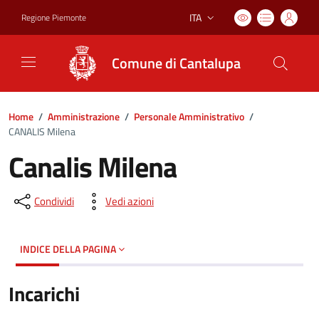
ITA
Regione Piemonte
Lingua attiva:
Comune di Cantalupa
Home
/
Amministrazione
/
Personale Amministrativo
/
CANALIS Milena
Canalis Milena
Condividi
Vedi azioni
INDICE DELLA PAGINA
Incarichi