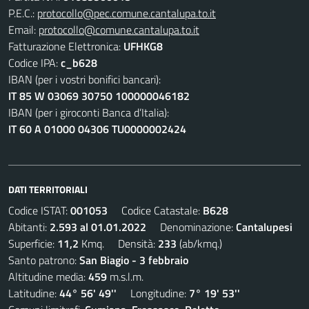
P.E.C.:
protocollo@pec.comune.cantalupa.to.it
Email:
protocollo@comune.cantalupa.to.it
Fatturazione Elettronica:
UFHKG8
Codice IPA:
c_b628
IBAN (per i vostri bonifici bancari):
IT 85 W 03069 30750 100000046182
IBAN (per i giroconti Banca d’Italia):
IT 60 A 01000 04306 TU0000002424
DATI TERRITORIALI
Codice ISTAT:
001053
Codice Catastale:
B628
Abitanti:
2.593 al 01.01.2022
Denominazione:
Cantalupesi
Superficie:
11,2
Kmq. Densità:
233
(ab/kmq.)
Santo patrono:
San Biagio - 3 febbraio
Altitudine media:
459
m.s.l.m.
Latitudine:
44° 56' 49''
Longitudine:
7° 19' 53''