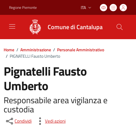
ITA
Regione Piemonte
Lingua attiva:
Comune di Cantalupa
Home
/
Amministrazione
/
Personale Amministrativo
/
PIGNATELLI Fausto Umberto
Pignatelli Fausto
Umberto
Responsabile area vigilanza e
custodia
Condividi
Vedi azioni