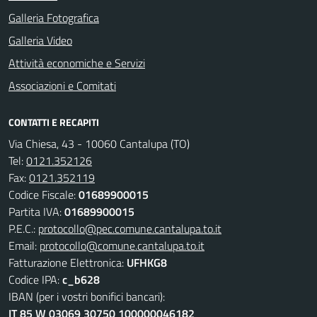
Galleria Fotografica
Galleria Video
Attività economiche e Servizi
Associazioni e Comitati
CONTATTI E RECAPITI
Via Chiesa, 43 - 10060 Cantalupa (TO)
Tel:
0121.352126
Fax:
0121.352119
Codice Fiscale:
01689900015
Partita IVA:
01689900015
P.E.C.:
protocollo@pec.comune.cantalupa.to.it
Email:
protocollo@comune.cantalupa.to.it
Fatturazione Elettronica:
UFHKG8
Codice IPA:
c_b628
IBAN (per i vostri bonifici bancari):
IT 85 W 03069 30750 100000046182