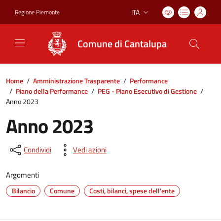
ITA
Regione Piemonte
Lingua attiva:
Comune di Cantalupa
Home
/
Amministrazione Trasparente
/
Performance
/
Piano della Performance
/
PEG - Piano Esecutivo di Gestione
/
Anno 2023
Anno 2023
Condividi
Vedi azioni
Argomenti
Bilancio
Comune
Costi, bilanci, spese dell'ente