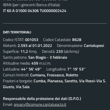
IBAN (per i giroconti Banca d’Italia):
IT 60 A 01000 04306 TU0000002424
DATI TERRITORIALI
Codice ISTAT:
001053
Codice Catastale:
B628
Abitanti:
2.593 al 01.01.2022
Denominazione:
Cantalupesi
Superficie:
11,2
Kmq. Densità:
233
(ab/kmq.)
Santo patrono:
San Biagio - 3 febbraio
Altitudine media:
459
m.s.l.m.
Latitudine:
44° 56' 49''
Longitudine:
7° 19' 53''
Comuni limitrofi:
Cumiana, Frossasco, Roletto
Frazioni e borgate:
Cumba, Pianassa, Saretto, Via Rossi-Via S.
Giusto, Via Sala
Responsabile della protezione dei dati (D.P.O.)
Email:
privacy@comune.cantalupa.to.it