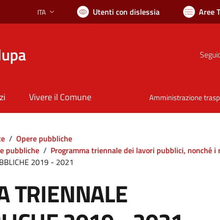
Utenti con dislessia
Aree 
ITA
Lingua attiva:
lupa
Seguic
zi
Vivere il Comune
Amministrazione tras
te
/
Opere pubbliche
re pubbliche
/
Programma triennale dei lavori pubblici, nonché i 
BLICHE 2019 - 2021
 TRIENNALE