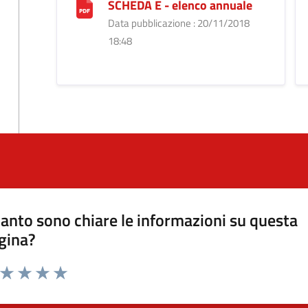
SCHEDA E - elenco annuale
Data pubblicazione : 20/11/2018
18:48
anto sono chiare le informazioni su questa
gina?
a da 1 a 5 stelle la pagina
ta 1 stelle su 5
Valuta 2 stelle su 5
Valuta 3 stelle su 5
Valuta 4 stelle su 5
Valuta 5 stelle su 5