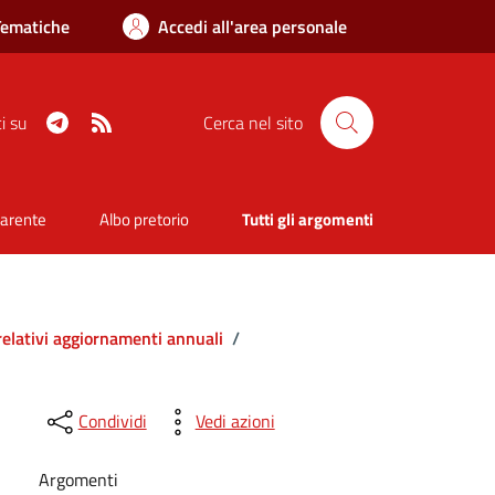
Tematiche
Accedi all'area personale
Telegram
RSS
i su
Cerca nel sito
parente
Albo pretorio
Tutti gli argomenti
relativi aggiornamenti annuali
/
Condividi
Vedi azioni
Argomenti