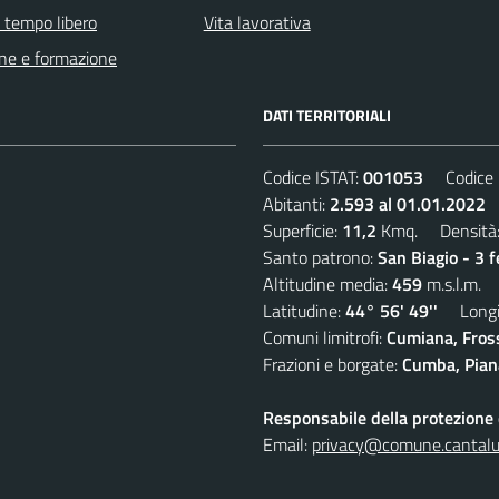
e tempo libero
Vita lavorativa
ne e formazione
DATI TERRITORIALI
Codice ISTAT:
001053
Codice C
Abitanti:
2.593 al 01.01.2022
D
Superficie:
11,2
Kmq. Densità
Santo patrono:
San Biagio - 3 
Altitudine media:
459
m.s.l.m.
Latitudine:
44° 56' 49''
Longit
Comuni limitrofi:
Cumiana, Fros
Frazioni e borgate:
Cumba, Piana
Responsabile della protezione d
Email:
privacy@comune.cantalup