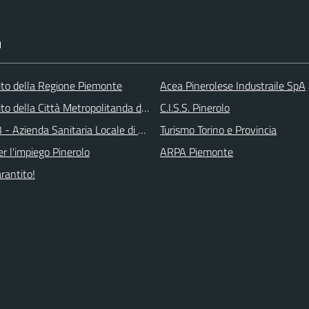
I
 sito della Regione Piemonte
Acea Pinerolese Industraile SpA
 sito della Città Metropolitanda di Torino
C.I.S.S. Pinerolo
 - Azienda Sanitaria Locale di Collegno e Pinerolo
Turismo Torino e Provincia
r l'impiego Pinerolo
ARPA Piemonte
arantito!