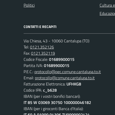
Politici
Cultura 
Educazio
CONTATTI E RECAPITI
Via Chiesa, 43 - 10060 Cantalupa (TO)
Tel:
0121.352126
Fax:
0121.352119
Codice Fiscale:
01689900015
Partita IVA:
01689900015
P.E.C.:
protocollo@pec.comune.cantalupa.to.it
Email:
protocollo@comune.cantalupa.to.it
Fatturazione Elettronica:
UFHKG8
Codice IPA:
c_b628
IBAN (per i vostri bonifici bancari):
IT 85 W 03069 30750 100000046182
IBAN (per i giroconti Banca d’Italia):
IT 60 A 01000 04306 TU0000002424