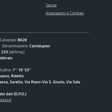
Servizi
Associazioni e Comitati
atastale:
B628
enominazione:
Cantalupesi
:
233
(ab/kmq.)
febbraio
udine:
7° 19' 53''
sasco, Roletto
ssa, Saretto, Via Rossi-Via S. Giusto, Via Sala
ei dati (D.P.O.)
a.to.it