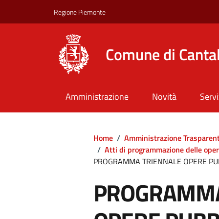
Regione Piemonte
Comune di Canta
Amministrazione
Novità
Servi
Home
/
Amministrazione Trasparen
/
Atti di programmazione delle ope
PROGRAMMA TRIENNALE OPERE PUB
PROGRAMMA