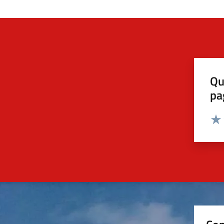
Qu
pa
Valut
Valu