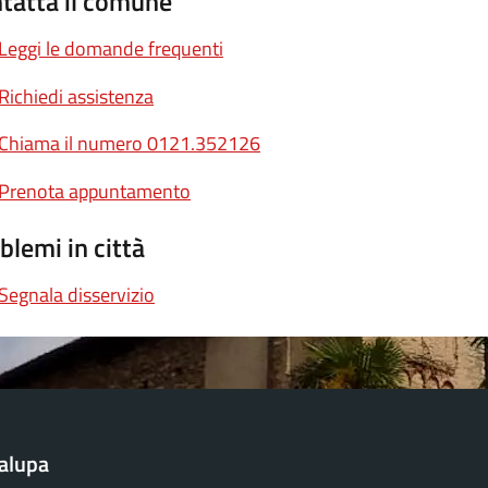
tatta il comune
Leggi le domande frequenti
Richiedi assistenza
Chiama il numero 0121.352126
Prenota appuntamento
blemi in città
Segnala disservizio
alupa