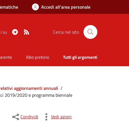
Tematiche
Accedi all'area personale
Telegram
RSS
i su
Cerca nel sito
parente
Albo pretorio
Tutti gli argomenti
relativi aggiornamenti annuali
/
ici 2019/2020 e programma biennale
Condividi
Vedi azioni