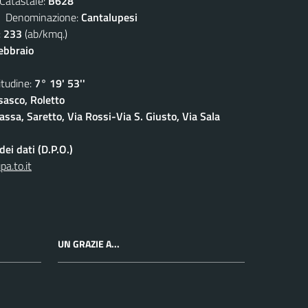
atastale:
B628
enominazione:
Cantalupesi
:
233
(ab/kmq.)
febbraio
udine:
7° 19' 53''
sasco, Roletto
ssa, Saretto, Via Rossi-Via S. Giusto, Via Sala
ei dati (D.P.O.)
a.to.it
UN GRAZIE A...