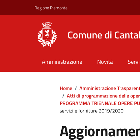
Regione Piemonte
Comune di Canta
Amministrazione
Novità
Servi
Home
/
Amministrazione Trasparen
/
Atti di programmazione delle ope
PROGRAMMA TRIENNALE OPERE PUB
servizi e forniture 2019/2020
Aggiorname