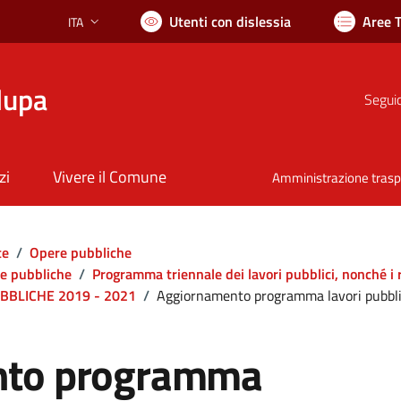
Utenti con dislessia
Aree 
ITA
Lingua attiva:
lupa
Seguic
zi
Vivere il Comune
Amministrazione tras
te
/
Opere pubbliche
re pubbliche
/
Programma triennale dei lavori pubblici, nonché i 
BLICHE 2019 - 2021
/
Aggiornamento programma lavori pubbl
nto programma