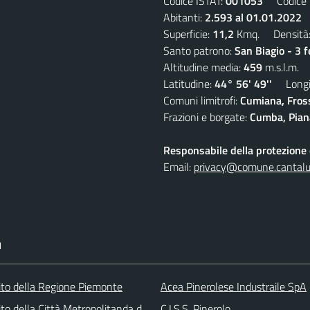
Codice ISTAT:
001053
Codice C
Abitanti:
2.593 al 01.01.2022
D
Superficie:
11,2
Kmq. Densità
Santo patrono:
San Biagio - 3 
Altitudine media:
459
m.s.l.m.
Latitudine:
44° 56' 49''
Longit
Comuni limitrofi:
Cumiana, Fros
Frazioni e borgate:
Cumba, Piana
Responsabile della protezione d
Email:
privacy@comune.cantalup
I
 sito della Regione Piemonte
Acea Pinerolese Industraile SpA
 sito della Città Metropolitanda di Torino
C.I.S.S. Pinerolo