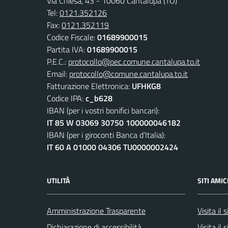
Via Chiesa, 43 - 10060 Cantalupa (TO)
Tel:
0121.352126
Fax:
0121.352119
Codice Fiscale:
01689900015
Partita IVA:
01689900015
P.E.C.:
protocollo@pec.comune.cantalupa.to.it
Email:
protocollo@comune.cantalupa.to.it
Fatturazione Elettronica:
UFHKG8
Codice IPA:
c_b628
IBAN (per i vostri bonifici bancari):
IT 85 W 03069 30750 100000046182
IBAN (per i giroconti Banca d’Italia):
IT 60 A 01000 04306 TU0000002424
UTILITÀ
SITI AMIC
Amministrazione Trasparente
Visita il
Dichiarazione di accessibilità
Visita il