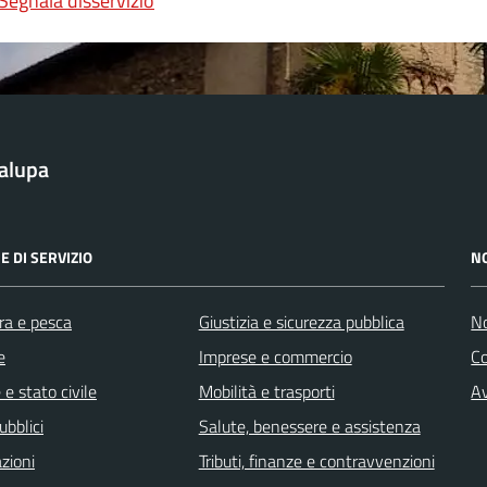
Segnala disservizio
alupa
E DI SERVIZIO
N
ra e pesca
Giustizia e sicurezza pubblica
No
e
Imprese e commercio
C
e stato civile
Mobilità e trasporti
Av
ubblici
Salute, benessere e assistenza
zioni
Tributi, finanze e contravvenzioni