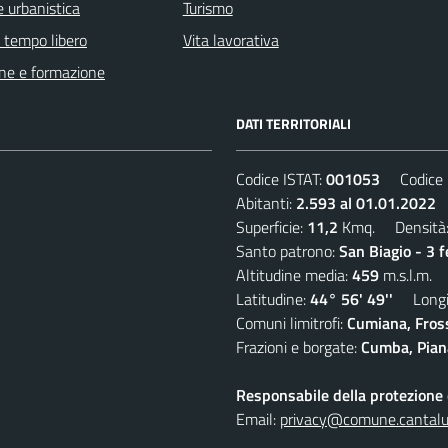
 urbanistica
Turismo
e tempo libero
Vita lavorativa
ne e formazione
DATI TERRITORIALI
Codice ISTAT:
001053
Codice C
Abitanti:
2.593 al 01.01.2022
D
Superficie:
11,2
Kmq. Densità
Santo patrono:
San Biagio - 3 
Altitudine media:
459
m.s.l.m.
Latitudine:
44° 56' 49''
Longit
Comuni limitrofi:
Cumiana, Fros
Frazioni e borgate:
Cumba, Piana
Responsabile della protezione d
Email:
privacy@comune.cantalup