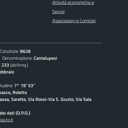
Attività economiche e
Servizi
Associazioni e Comitati
atastale:
B628
enominazione:
Cantalupesi
:
233
(ab/kmq.)
febbraio
udine:
7° 19' 53''
sasco, Roletto
ssa, Saretto, Via Rossi-Via S. Giusto, Via Sala
ei dati (D.P.O.)
a.to.it