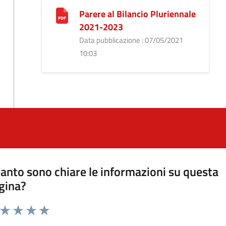
Parere al Bilancio Pluriennale
2021-2023
Data pubblicazione : 07/05/2021
10:03
anto sono chiare le informazioni su questa
gina?
a da 1 a 5 stelle la pagina
ta 1 stelle su 5
Valuta 2 stelle su 5
Valuta 3 stelle su 5
Valuta 4 stelle su 5
Valuta 5 stelle su 5