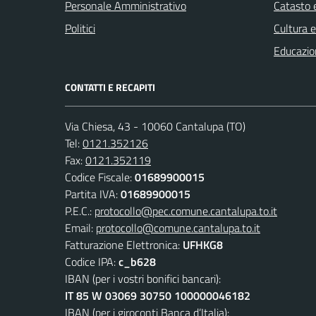
Personale Amministrativo
Catasto e
Politici
Cultura 
Educazio
CONTATTI E RECAPITI
Via Chiesa, 43 - 10060 Cantalupa (TO)
Tel:
0121.352126
Fax:
0121.352119
Codice Fiscale:
01689900015
Partita IVA:
01689900015
P.E.C.:
protocollo@pec.comune.cantalupa.to.it
Email:
protocollo@comune.cantalupa.to.it
Fatturazione Elettronica:
UFHKG8
Codice IPA:
c_b628
IBAN (per i vostri bonifici bancari):
IT 85 W 03069 30750 100000046182
IBAN (per i giroconti Banca d’Italia):