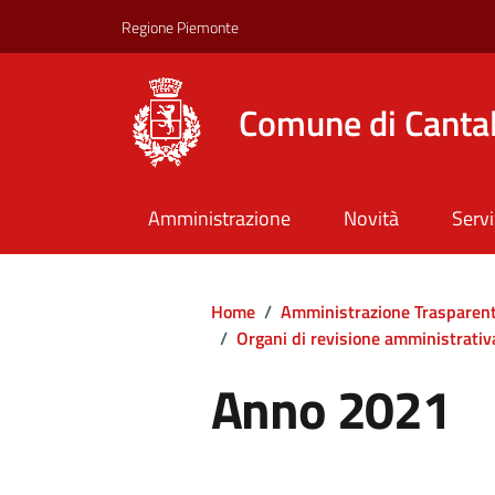
Regione Piemonte
Comune di Canta
Amministrazione
Novità
Servi
Home
/
Amministrazione Trasparen
/
Organi di revisione amministrativ
Anno 2021