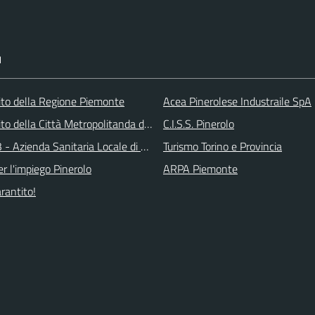
I
 sito della Regione Piemonte
Acea Pinerolese Industraile SpA
 sito della Città Metropolitanda di Torino
C.I.S.S. Pinerolo
 - Azienda Sanitaria Locale di Collegno e Pinerolo
Turismo Torino e Provincia
r l'impiego Pinerolo
ARPA Piemonte
arantito!