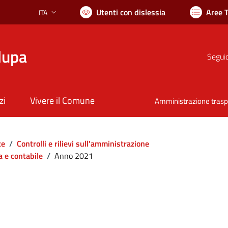
Utenti con dislessia
Aree 
ITA
Lingua attiva:
lupa
Seguic
zi
Vivere il Comune
Amministrazione tras
te
/
Controlli e rilievi sull'amministrazione
a e contabile
/
Anno 2021