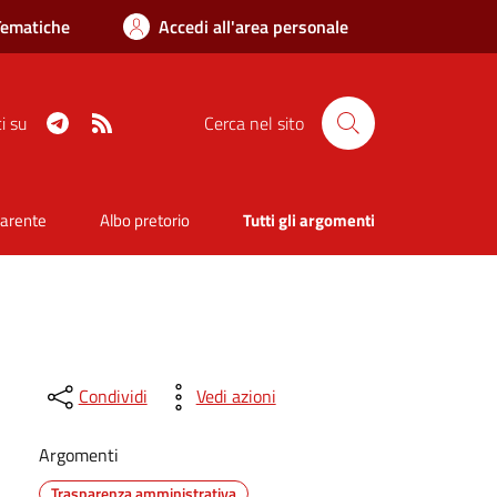
Tematiche
Accedi all'area personale
Telegram
RSS
i su
Cerca nel sito
parente
Albo pretorio
Tutti gli argomenti
Condividi
Vedi azioni
Argomenti
Trasparenza amministrativa