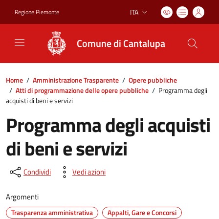
ITA
Regione Piemonte
Lingua attiva:
Comune di Cantalupa
Home
/
Amministrazione Trasparente
/
Opere pubbliche
/
Atti di programmazione delle opere pubbliche
/
Programma degli
acquisti di beni e servizi
Programma degli acquisti
di beni e servizi
Condividi
Vedi azioni
Argomenti
Trasparenza amministrativa
Appalti, Gare e Concorsi