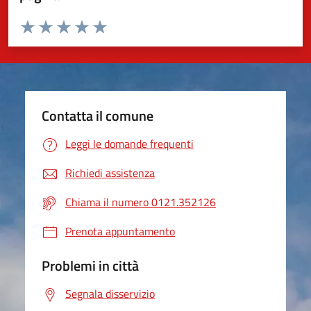
Valuta da 1 a 5 stelle la pagina
Valuta 1 stelle su 5
Valuta 2 stelle su 5
Valuta 3 stelle su 5
Valuta 4 stelle su 5
Valuta 5 stelle su 5
Contatta il comune
Leggi le domande frequenti
Richiedi assistenza
Chiama il numero 0121.352126
Prenota appuntamento
Problemi in città
Segnala disservizio