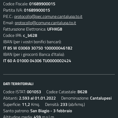
Codice Fiscale:
01689900015
Partita IVA:
01689900015
P.E.C.:
protocollo@pec.comune.cantalupa.to.it
Email:
protocollo@comune.cantalupa.to.it
Fatturazione Elettronica:
UFHKG8
Codice IPA:
c_b628
IBAN (per i vostri bonifici bancari):
IT 85 W 03069 30750 100000046182
IBAN (per i giroconti Banca d’Italia):
IT 60 A 01000 04306 TU0000002424
DATI TERRITORIALI
Codice ISTAT:
001053
Codice Catastale:
B628
Abitanti:
2.593 al 01.01.2022
Denominazione:
Cantalupesi
Superficie:
11,2
Kmq. Densità:
233
(ab/kmq.)
Santo patrono:
San Biagio - 3 febbraio
Altitudine media:
459
m.s.l.m.