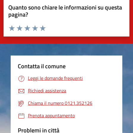
Quanto sono chiare le informazioni su questa
pagina?
Valuta da 1 a 5 stelle la pagina
Valuta 1 stelle su 5
Valuta 2 stelle su 5
Valuta 3 stelle su 5
Valuta 4 stelle su 5
Valuta 5 stelle su 5
Contatta il comune
Leggi le domande frequenti
Richiedi assistenza
Chiama il numero 0121.352126
Prenota appuntamento
Problemi in città