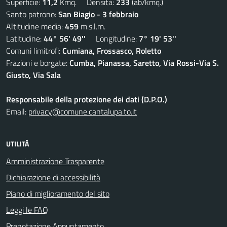
Superficie:
11,2
Kmq. Densità:
233
(ab/kmq.)
Santo patrono:
San Biagio - 3 febbraio
Altitudine media:
459
m.s.l.m.
Latitudine:
44° 56' 49''
Longitudine:
7° 19' 53''
Comuni limitrofi:
Cumiana, Frossasco, Roletto
Frazioni e borgate:
Cumba, Pianassa, Saretto, Via Rossi-Via S.
Giusto, Via Sala
Responsabile della protezione dei dati (D.P.O.)
Email:
privacy@comune.cantalupa.to.it
UTILITÀ
Amministrazione Trasparente
Dichiarazione di accessibilità
Piano di miglioramento del sito
Leggi le FAQ
Prenotazione Appuntamento