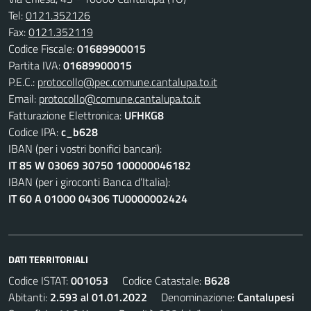
Tel:
0121.352126
Fax:
0121.352119
Codice Fiscale:
01689900015
Partita IVA:
01689900015
P.E.C.:
protocollo@pec.comune.cantalupa.to.it
Email:
protocollo@comune.cantalupa.to.it
Fatturazione Elettronica:
UFHKG8
Codice IPA:
c_b628
IBAN (per i vostri bonifici bancari):
IT 85 W 03069 30750 100000046182
IBAN (per i giroconti Banca d’Italia):
IT 60 A 01000 04306 TU0000002424
DATI TERRITORIALI
Codice ISTAT:
001053
Codice Catastale:
B628
Abitanti:
2.593 al 01.01.2022
Denominazione:
Cantalupesi