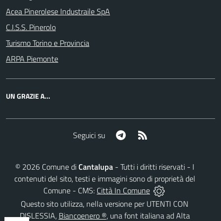
Acea Pinerolese Industraile SpA
C.I.S.S. Pinerolo
Turismo Torino e Provincia
ARPA Piemonte
UN GRAZIE A...
Telegram
RSS
Seguici su
©
2026
Comune di
Cantalupa
- Tutti i diritti riservati - I
contenuti del sito, testi e immagini sono di proprietà del
Comune - CMS:
Città In Comune
Questo sito utilizza, nella versione per UTENTI CON
DISLESSIA,
Biancoenero ®
, una font italiana ad Alta