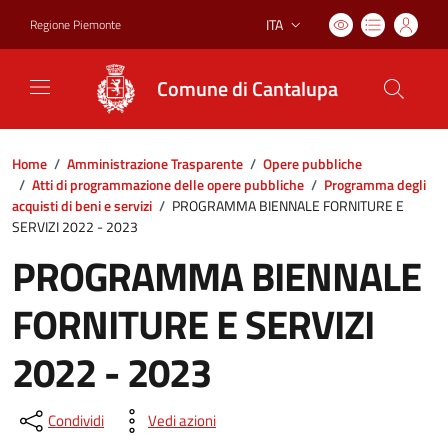
ITA
Regione Piemonte
Lingua attiva:
Comune di Cantalupa
Home
/
Amministrazione Trasparente
/
Opere pubbliche
/
Atti di programmazione delle opere pubbliche
/
Programma degli
acquisti di beni e servizi
/
PROGRAMMA BIENNALE FORNITURE E
SERVIZI 2022 - 2023
PROGRAMMA BIENNALE
FORNITURE E SERVIZI
2022 - 2023
Condividi
Vedi azioni