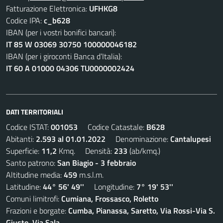
Fatturazione Elettronica:
UFHKG8
Codice IPA:
c_b628
IBAN (per i vostri bonifici bancari):
IT 85 W 03069 30750 100000046182
IBAN (per i giroconti Banca d’Italia):
IT 60 A 01000 04306 TU0000002424
DATI TERRITORIALI
Codice ISTAT:
001053
Codice Catastale:
B628
Abitanti:
2.593 al 01.01.2022
Denominazione:
Cantalupesi
Superficie:
11,2
Kmq. Densità:
233
(ab/kmq.)
Santo patrono:
San Biagio - 3 febbraio
Altitudine media:
459
m.s.l.m.
Latitudine:
44° 56' 49''
Longitudine:
7° 19' 53''
Comuni limitrofi:
Cumiana, Frossasco, Roletto
Frazioni e borgate:
Cumba, Pianassa, Saretto, Via Rossi-Via S.
Giusto, Via Sala