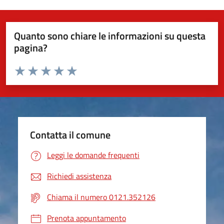
Quanto sono chiare le informazioni su questa
pagina?
Valuta da 1 a 5 stelle la pagina
Valuta 1 stelle su 5
Valuta 2 stelle su 5
Valuta 3 stelle su 5
Valuta 4 stelle su 5
Valuta 5 stelle su 5
Contatta il comune
Leggi le domande frequenti
Richiedi assistenza
Chiama il numero 0121.352126
Prenota appuntamento