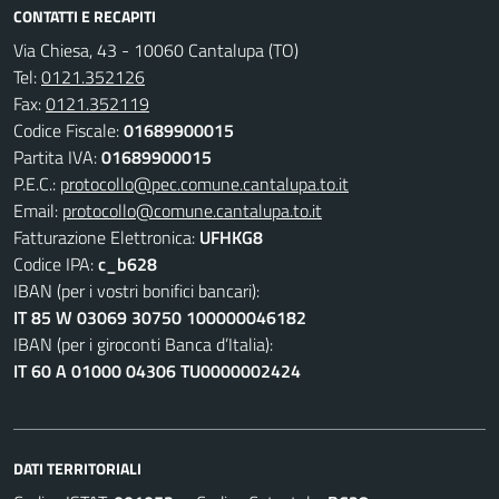
CONTATTI E RECAPITI
Via Chiesa, 43 - 10060 Cantalupa (TO)
Tel:
0121.352126
Fax:
0121.352119
Codice Fiscale:
01689900015
Partita IVA:
01689900015
P.E.C.:
protocollo@pec.comune.cantalupa.to.it
Email:
protocollo@comune.cantalupa.to.it
Fatturazione Elettronica:
UFHKG8
Codice IPA:
c_b628
IBAN (per i vostri bonifici bancari):
IT 85 W 03069 30750 100000046182
IBAN (per i giroconti Banca d’Italia):
IT 60 A 01000 04306 TU0000002424
DATI TERRITORIALI