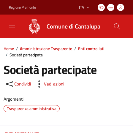
ITA
Regione Piemonte
Lingua attiva:
Comune di Cantalupa
Home
/
Amministrazione Trasparente
/
Enti controllati
/
Società partecipate
Società partecipate
Condividi
Vedi azioni
Argomenti
Trasparenza amministrativa