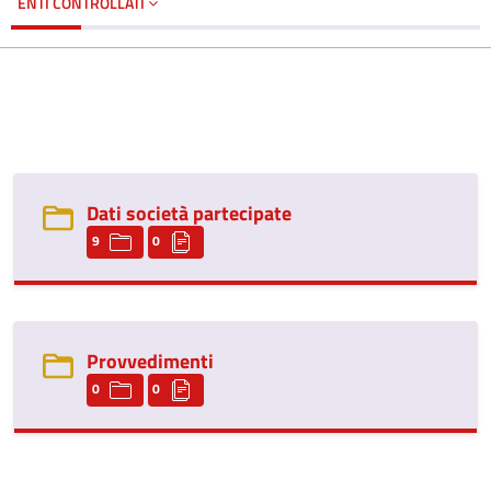
ENTI CONTROLLATI
Dati società partecipate
9
0
Provvedimenti
0
0