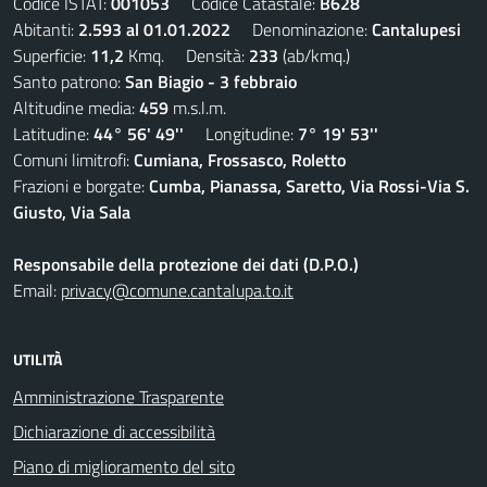
Codice ISTAT:
001053
Codice Catastale:
B628
Abitanti:
2.593 al 01.01.2022
Denominazione:
Cantalupesi
Superficie:
11,2
Kmq. Densità:
233
(ab/kmq.)
Santo patrono:
San Biagio - 3 febbraio
Altitudine media:
459
m.s.l.m.
Latitudine:
44° 56' 49''
Longitudine:
7° 19' 53''
Comuni limitrofi:
Cumiana, Frossasco, Roletto
Frazioni e borgate:
Cumba, Pianassa, Saretto, Via Rossi-Via S.
Giusto, Via Sala
Responsabile della protezione dei dati (D.P.O.)
Email:
privacy@comune.cantalupa.to.it
UTILITÀ
Amministrazione Trasparente
Dichiarazione di accessibilità
Piano di miglioramento del sito