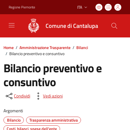
ITA
Regione Piemonte
Lingua attiva:
Comune di Cantalupa
Home
/
Amministrazione Trasparente
/
Bilanci
/
Bilancio preventivo e consuntivo
Bilancio preventivo e
consuntivo
Condividi
Vedi azioni
Argomenti
Bilancio
Trasparenza amministrativa
Costi, bilanci, spese dell'ente