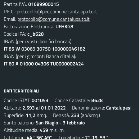
Partita IVA:
01689900015
P.E.C.:
protocollo@pec.comune.cantalupa.to.it
Email:
protocollo@comune.cantalupa.to.it
Fatturazione Elettronica:
UFHKG8
Codice IPA:
c_b628
IBAN (per i vostri bonifici bancari):
IT 85 W 03069 30750 100000046182
IBAN (per i giroconti Banca d’Italia):
IT 60 A 01000 04306 TU0000002424
DATI TERRITORIALI
Codice ISTAT:
001053
Codice Catastale:
B628
Abitanti:
2.593 al 01.01.2022
Denominazione:
Cantalupesi
Superficie:
11,2
Kmq. Densità:
233
(ab/kmq.)
Santo patrono:
San Biagio - 3 febbraio
Altitudine media:
459
m.s.l.m.
Latitudine:
44° 56' 49''
Longitudine:
7° 19' 53''