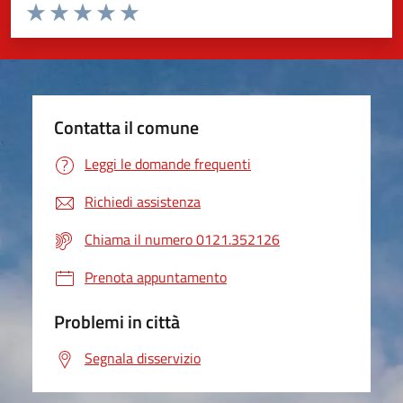
Valuta da 1 a 5 stelle la pagina
Valuta 1 stelle su 5
Valuta 2 stelle su 5
Valuta 3 stelle su 5
Valuta 4 stelle su 5
Valuta 5 stelle su 5
Contatta il comune
Leggi le domande frequenti
Richiedi assistenza
Chiama il numero 0121.352126
Prenota appuntamento
Problemi in città
Segnala disservizio