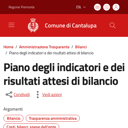
ITA
Regione Piemonte
Lingua attiva:
Comune di Cantalupa
Home
/
Amministrazione Trasparente
/
Bilanci
/
Piano degli indicatori e dei risultati attesi di bilancio
Piano degli indicatori e dei
risultati attesi di bilancio
Condividi
Vedi azioni
Argomenti
Bilancio
Trasparenza amministrativa
Costi, bilanci, spese dell'ente