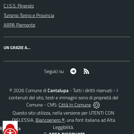
C.I.S.S. Pinerolo
Turismo Torino e Provincia
ARPA Piemonte
UN GRAZIE A...
Telegram
RSS
Seguici su
©
2026
Comune di
Cantalupa
- Tutti i diritti riservati - I
contenuti del sito, testi e immagini sono di proprietà del
Comune - CMS:
Città In Comune
Questo sito utilizza, nella versione per UTENTI CON
DISLESSIA,
Biancoenero ®
, una font italiana ad Alta
Leggibilità.
Reimposta
tutto