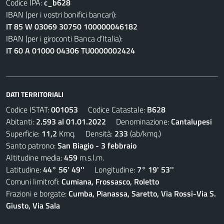
Codice IPA:
c_b628
IBAN (per i vostri bonifici bancari):
IT 85 W 03069 30750 100000046182
IBAN (per i giroconti Banca d’Italia):
IT 60 A 01000 04306 TU0000002424
DATI TERRITORIALI
Codice ISTAT:
001053
Codice Catastale:
B628
Abitanti:
2.593 al 01.01.2022
Denominazione:
Cantalupesi
Superficie:
11,2
Kmq. Densità:
233
(ab/kmq.)
Santo patrono:
San Biagio - 3 febbraio
Altitudine media:
459
m.s.l.m.
Latitudine:
44° 56' 49''
Longitudine:
7° 19' 53''
Comuni limitrofi:
Cumiana, Frossasco, Roletto
Frazioni e borgate:
Cumba, Pianassa, Saretto, Via Rossi-Via S.
Giusto, Via Sala