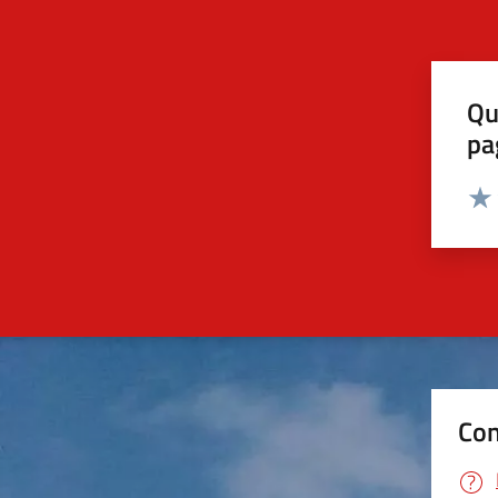
Qu
pa
Valut
Valu
Con