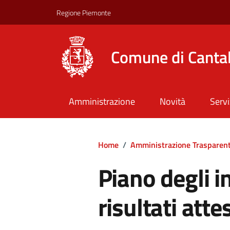
Regione Piemonte
Comune di Canta
Amministrazione
Novità
Servi
Home
/
Amministrazione Trasparen
Piano degli in
risultati atte