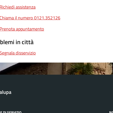
Richiedi assistenza
Chiama il numero 0121.352126
Prenota appuntamento
blemi in città
Segnala disservizio
alupa
E DI SERVIZIO
N