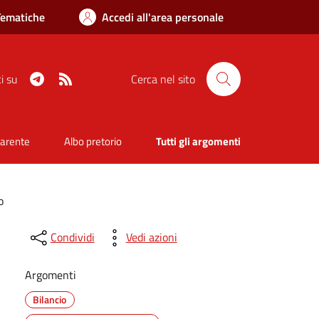
Tematiche
Accedi all'area personale
Telegram
RSS
i su
Cerca nel sito
parente
Albo pretorio
Tutti gli argomenti
o
Condividi
Vedi azioni
Argomenti
Bilancio