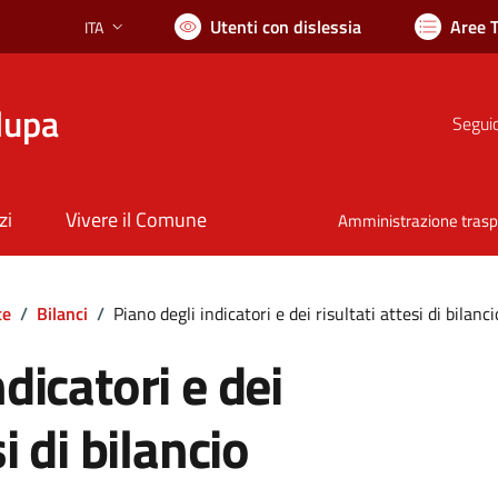
Utenti con dislessia
Aree 
ITA
Lingua attiva:
lupa
Seguic
zi
Vivere il Comune
Amministrazione tras
te
/
Bilanci
/
Piano degli indicatori e dei risultati attesi di bilanci
dicatori e dei
si di bilancio