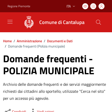
ITA
Regione Piemonte
Lingua attiva:
Comune di Cantalupa
Home
/
Amministrazione
/
Documenti e Dati
/
Domande frequenti (
Polizia municipale
)
Domande frequenti -
POLIZIA MUNICIPALE
Archivio delle domande frequenti e dei servizi maggiormente
richiesti dai cittadini allo sportello; utilizzate "Cerca nel sito"
per un accesso più agevole.
Condividi
Vedi azioni