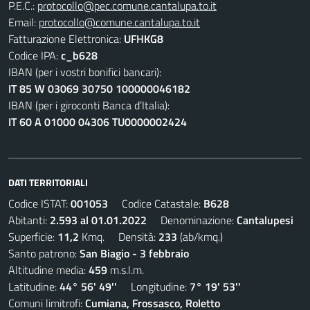
P.E.C.:
protocollo@pec.comune.cantalupa.to.it
Email:
protocollo@comune.cantalupa.to.it
Fatturazione Elettronica:
UFHKG8
Codice IPA:
c_b628
IBAN (per i vostri bonifici bancari):
IT 85 W 03069 30750 100000046182
IBAN (per i giroconti Banca d’Italia):
IT 60 A 01000 04306 TU0000002424
DATI TERRITORIALI
Codice ISTAT:
001053
Codice Catastale:
B628
Abitanti:
2.593 al 01.01.2022
Denominazione:
Cantalupesi
Superficie:
11,2
Kmq. Densità:
233
(ab/kmq.)
Santo patrono:
San Biagio - 3 febbraio
Altitudine media:
459
m.s.l.m.
Latitudine:
44° 56' 49''
Longitudine:
7° 19' 53''
Comuni limitrofi:
Cumiana, Frossasco, Roletto