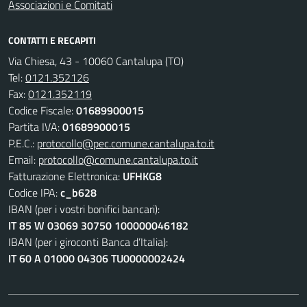
Associazioni e Comitati
CONTATTI E RECAPITI
Via Chiesa, 43 - 10060 Cantalupa (TO)
Tel:
0121.352126
Fax:
0121.352119
Codice Fiscale:
01689900015
Partita IVA:
01689900015
P.E.C.:
protocollo@pec.comune.cantalupa.to.it
Email:
protocollo@comune.cantalupa.to.it
Fatturazione Elettronica:
UFHKG8
Codice IPA:
c_b628
IBAN (per i vostri bonifici bancari):
IT 85 W 03069 30750 100000046182
IBAN (per i giroconti Banca d’Italia):
IT 60 A 01000 04306 TU0000002424