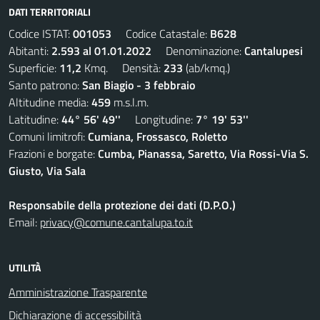
DATI TERRITORIALI
Codice ISTAT:
001053
Codice Catastale:
B628
Abitanti:
2.593 al 01.01.2022
Denominazione:
Cantalupesi
Superficie:
11,2
Kmq. Densità:
233
(ab/kmq.)
Santo patrono:
San Biagio - 3 febbraio
Altitudine media:
459
m.s.l.m.
Latitudine:
44° 56' 49''
Longitudine:
7° 19' 53''
Comuni limitrofi:
Cumiana, Frossasco, Roletto
Frazioni e borgate:
Cumba, Pianassa, Saretto, Via Rossi-Via S.
Giusto, Via Sala
Responsabile della protezione dei dati (D.P.O.)
Email:
privacy@comune.cantalupa.to.it
UTILITÀ
Amministrazione Trasparente
Dichiarazione di accessibilità