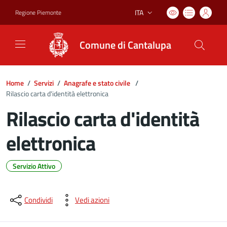
ITA
Regione Piemonte
Lingua attiva:
Comune di Cantalupa
Home
/
Servizi
/
Anagrafe e stato civile
/
Rilascio carta d'identità elettronica
Rilascio carta d'identità
elettronica
Servizio Attivo
Dettagli del documento
Condividi
Vedi azioni