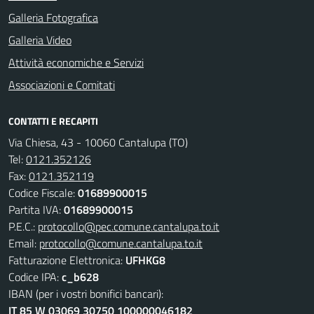
Galleria Fotografica
Galleria Video
Attività economiche e Servizi
Associazioni e Comitati
CONTATTI E RECAPITI
Via Chiesa, 43 - 10060 Cantalupa (TO)
Tel:
0121.352126
Fax:
0121.352119
Codice Fiscale:
01689900015
Partita IVA:
01689900015
P.E.C.:
protocollo@pec.comune.cantalupa.to.it
Email:
protocollo@comune.cantalupa.to.it
Fatturazione Elettronica:
UFHKG8
Codice IPA:
c_b628
IBAN (per i vostri bonifici bancari):
IT 85 W 03069 30750 100000046182