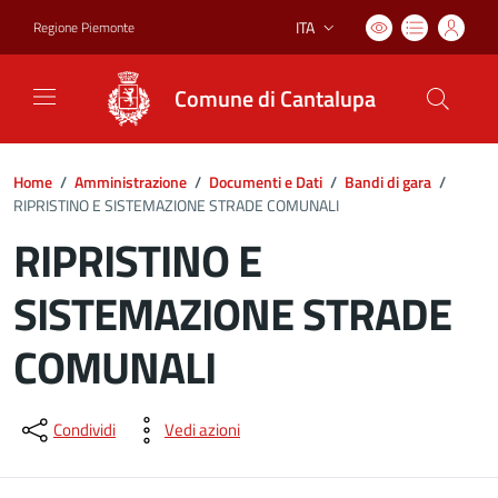
ITA
Regione Piemonte
Lingua attiva:
Comune di Cantalupa
Home
/
Amministrazione
/
Documenti e Dati
/
Bandi di gara
/
RIPRISTINO E SISTEMAZIONE STRADE COMUNALI
RIPRISTINO E
SISTEMAZIONE STRADE
COMUNALI
Dettagli del documento
Condividi
Vedi azioni