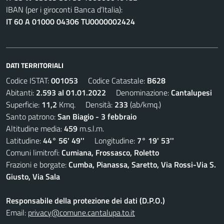
IBAN (per i giroconti Banca d’Italia):
IT 60 A 01000 04306 TU0000002424
DATI TERRITORIALI
Codice ISTAT:
001053
Codice Catastale:
B628
Abitanti:
2.593 al 01.01.2022
Denominazione:
Cantalupesi
Superficie:
11,2
Kmq. Densità:
233
(ab/kmq.)
Santo patrono:
San Biagio - 3 febbraio
Altitudine media:
459
m.s.l.m.
Latitudine:
44° 56' 49''
Longitudine:
7° 19' 53''
Comuni limitrofi:
Cumiana, Frossasco, Roletto
Frazioni e borgate:
Cumba, Pianassa, Saretto, Via Rossi-Via S.
Giusto, Via Sala
Responsabile della protezione dei dati (D.P.O.)
Email:
privacy@comune.cantalupa.to.it