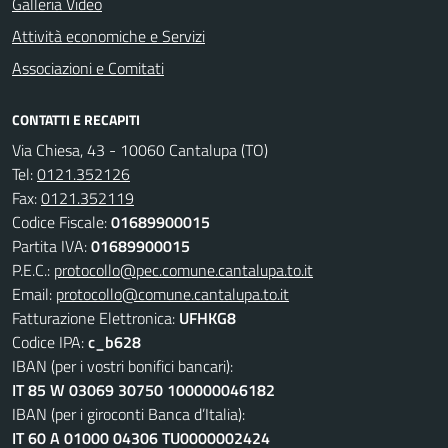
Galleria Video
Attività economiche e Servizi
Associazioni e Comitati
CONTATTI E RECAPITI
Via Chiesa, 43 - 10060 Cantalupa (TO)
Tel:
0121.352126
Fax:
0121.352119
Codice Fiscale:
01689900015
Partita IVA:
01689900015
P.E.C.:
protocollo@pec.comune.cantalupa.to.it
Email:
protocollo@comune.cantalupa.to.it
Fatturazione Elettronica:
UFHKG8
Codice IPA:
c_b628
IBAN (per i vostri bonifici bancari):
IT 85 W 03069 30750 100000046182
IBAN (per i giroconti Banca d’Italia):
IT 60 A 01000 04306 TU0000002424