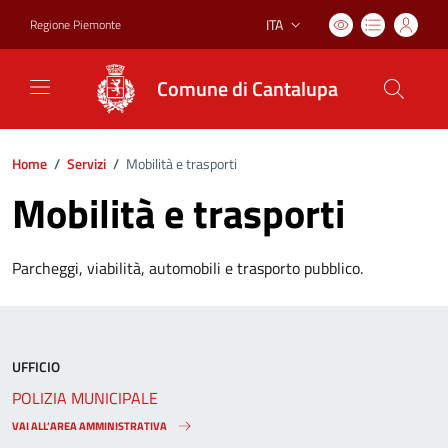
ITA
Regione Piemonte
Lingua attiva:
Comune di Cantalupa
Home
/
Servizi
/
Mobilità e trasporti
Mobilità e trasporti
Parcheggi, viabilità, automobili e trasporto pubblico.
UFFICIO
POLIZIA MUNICIPALE
VAI ALL’AREA AMMINISTRATIVA