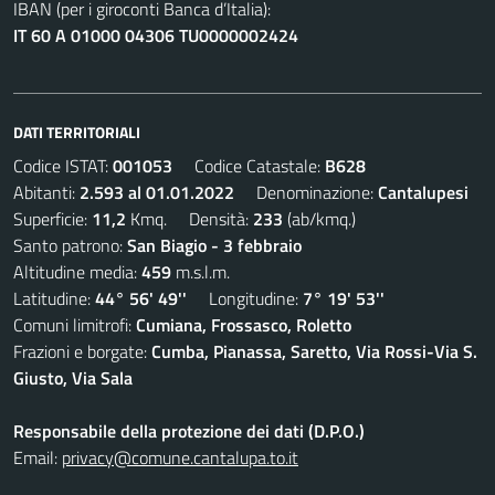
IBAN (per i giroconti Banca d’Italia):
IT 60 A 01000 04306 TU0000002424
DATI TERRITORIALI
Codice ISTAT:
001053
Codice Catastale:
B628
Abitanti:
2.593 al 01.01.2022
Denominazione:
Cantalupesi
Superficie:
11,2
Kmq. Densità:
233
(ab/kmq.)
Santo patrono:
San Biagio - 3 febbraio
Altitudine media:
459
m.s.l.m.
Latitudine:
44° 56' 49''
Longitudine:
7° 19' 53''
Comuni limitrofi:
Cumiana, Frossasco, Roletto
Frazioni e borgate:
Cumba, Pianassa, Saretto, Via Rossi-Via S.
Giusto, Via Sala
Responsabile della protezione dei dati (D.P.O.)
Email:
privacy@comune.cantalupa.to.it