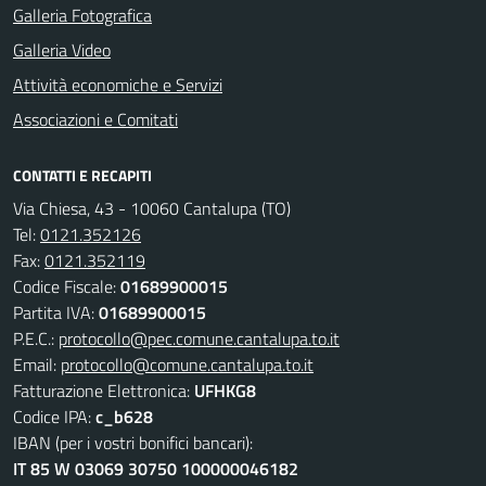
Galleria Fotografica
Galleria Video
Attività economiche e Servizi
Associazioni e Comitati
CONTATTI E RECAPITI
Via Chiesa, 43 - 10060 Cantalupa (TO)
Tel:
0121.352126
Fax:
0121.352119
Codice Fiscale:
01689900015
Partita IVA:
01689900015
P.E.C.:
protocollo@pec.comune.cantalupa.to.it
Email:
protocollo@comune.cantalupa.to.it
Fatturazione Elettronica:
UFHKG8
Codice IPA:
c_b628
IBAN (per i vostri bonifici bancari):
IT 85 W 03069 30750 100000046182