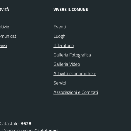
OVITÀ
VIVERE IL COMUNE
tizie
Eventi
omunicati
Luoghi
visi
Il Territorio
Galleria Fotografica
Galleria Video
Attività economiche e
Servizi
Associazioni e Comitati
atastale:
B628
enominazione:
Cantalupesi