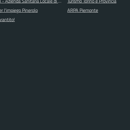
 - Azienda Sanitaria Locale di Collegno e Pinerolo
Turismo Torino e Provincia
r l'impiego Pinerolo
ARPA Piemonte
arantito!