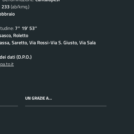
:
233
(ab/kmq.)
febbraio
udine:
7° 19' 53''
sasco, Roletto
ssa, Saretto, Via Rossi-Via S. Giusto, Via Sala
ei dati (D.P.O.)
a.to.it
UN GRAZIE A...