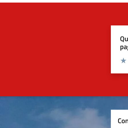
Qu
pa
Valut
Valu
Con