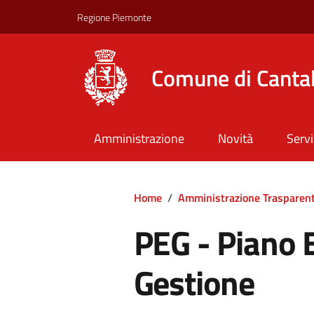
Regione Piemonte
Comune di Canta
Amministrazione
Novità
Servi
Home
/
Amministrazione Trasparen
PEG - Piano 
Gestione