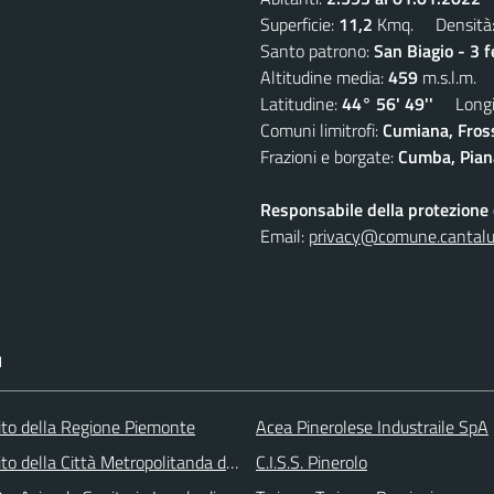
Superficie:
11,2
Kmq. Densità
Santo patrono:
San Biagio - 3 
Altitudine media:
459
m.s.l.m.
Latitudine:
44° 56' 49''
Longit
Comuni limitrofi:
Cumiana, Fros
Frazioni e borgate:
Cumba, Piana
Responsabile della protezione d
Email:
privacy@comune.cantalup
I
 sito della Regione Piemonte
Acea Pinerolese Industraile SpA
 sito della Città Metropolitanda di Torino
C.I.S.S. Pinerolo