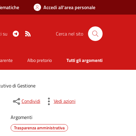
Tematiche
Accedi all'area personale
Telegram
RSS
i su
Cerca nel sito
parente
Albo pretorio
Tutti gli argomenti
utivo di Gestione
Condividi
Vedi azioni
Argomenti
Trasparenza amministrativa