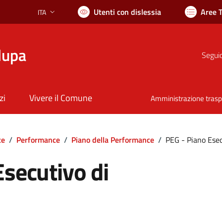
Utenti con dislessia
Aree 
ITA
Lingua attiva:
lupa
Seguic
zi
Vivere il Comune
Amministrazione tras
te
/
Performance
/
Piano della Performance
/
PEG - Piano Esec
Esecutivo di