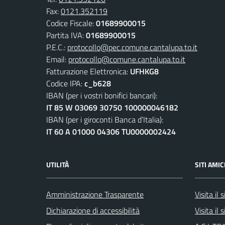
Fax:
0121.352119
Codice Fiscale:
01689900015
Partita IVA:
01689900015
P.E.C.:
protocollo@pec.comune.cantalupa.to.it
Email:
protocollo@comune.cantalupa.to.it
Fatturazione Elettronica:
UFHKG8
Codice IPA:
c_b628
IBAN (per i vostri bonifici bancari):
IT 85 W 03069 30750 100000046182
IBAN (per i giroconti Banca d’Italia):
IT 60 A 01000 04306 TU0000002424
UTILITÀ
SITI AMIC
Amministrazione Trasparente
Visita il
Dichiarazione di accessibilità
Visita il