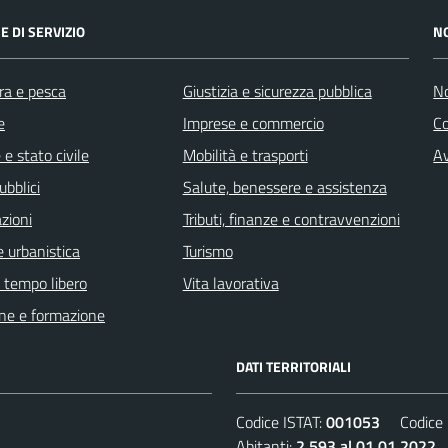
E DI SERVIZIO
N
ra e pesca
Giustizia e sicurezza pubblica
No
e
Imprese e commercio
C
e stato civile
Mobilità e trasporti
Av
ubblici
Salute, benessere e assistenza
zioni
Tributi, finanze e contravvenzioni
 urbanistica
Turismo
e tempo libero
Vita lavorativa
ne e formazione
DATI TERRITORIALI
Codice ISTAT:
001053
Codice C
Abitanti:
2.593 al 01.01.2022
D