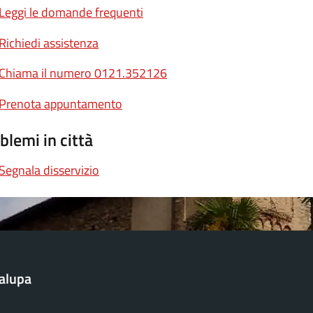
Leggi le domande frequenti
Richiedi assistenza
Chiama il numero 0121.352126
Prenota appuntamento
blemi in città
Segnala disservizio
alupa