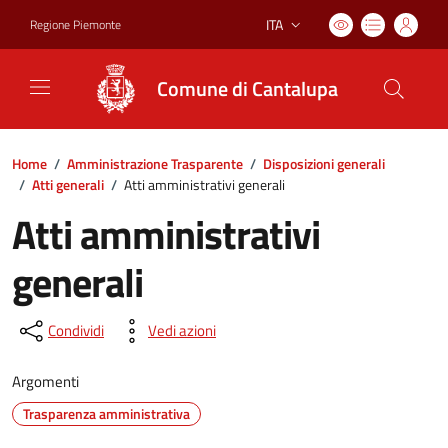
ITA
Regione Piemonte
Lingua attiva:
Comune di Cantalupa
Home
/
Amministrazione Trasparente
/
Disposizioni generali
/
Atti generali
/
Atti amministrativi generali
Atti amministrativi
generali
Condividi
Vedi azioni
Argomenti
Trasparenza amministrativa