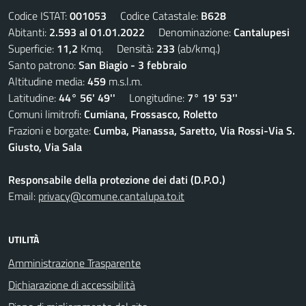
Codice ISTAT:
001053
Codice Catastale:
B628
Abitanti:
2.593 al 01.01.2022
Denominazione:
Cantalupesi
Superficie:
11,2
Kmq. Densità:
233
(ab/kmq.)
Santo patrono:
San Biagio - 3 febbraio
Altitudine media:
459
m.s.l.m.
Latitudine:
44° 56' 49''
Longitudine:
7° 19' 53''
Comuni limitrofi:
Cumiana, Frossasco, Roletto
Frazioni e borgate:
Cumba, Pianassa, Saretto, Via Rossi-Via S.
Giusto, Via Sala
Responsabile della protezione dei dati (D.P.O.)
Email:
privacy@comune.cantalupa.to.it
UTILITÀ
Amministrazione Trasparente
Dichiarazione di accessibilità