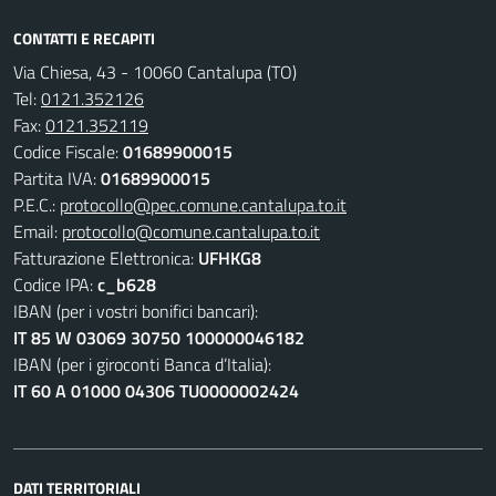
CONTATTI E RECAPITI
Via Chiesa, 43 - 10060 Cantalupa (TO)
Tel:
0121.352126
Fax:
0121.352119
Codice Fiscale:
01689900015
Partita IVA:
01689900015
P.E.C.:
protocollo@pec.comune.cantalupa.to.it
Email:
protocollo@comune.cantalupa.to.it
Fatturazione Elettronica:
UFHKG8
Codice IPA:
c_b628
IBAN (per i vostri bonifici bancari):
IT 85 W 03069 30750 100000046182
IBAN (per i giroconti Banca d’Italia):
IT 60 A 01000 04306 TU0000002424
DATI TERRITORIALI