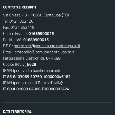
CONTATTI E RECAPITI
Via Chiesa, 43 - 10060 Cantalupa (TO)
Tel:
0121.352126
Fax:
0121.352119
Codice Fiscale:
01689900015
Partita IVA:
01689900015
P.E.C.:
protocollo@pec.comune.cantalupa.to.it
Email:
protocollo@comune.cantalupa.to.it
Fatturazione Elettronica:
UFHKG8
Codice IPA:
c_b628
IBAN (per i vostri bonifici bancari):
IT 85 W 03069 30750 100000046182
IBAN (per i giroconti Banca d’Italia):
IT 60 A 01000 04306 TU0000002424
DATI TERRITORIALI