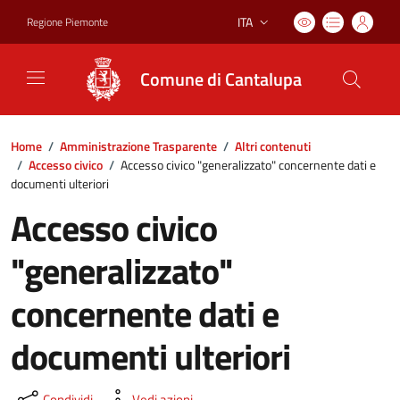
ITA
Regione Piemonte
Lingua attiva:
Comune di Cantalupa
Home
/
Amministrazione Trasparente
/
Altri contenuti
/
Accesso civico
/
Accesso civico "generalizzato" concernente dati e
documenti ulteriori
Accesso civico
"generalizzato"
concernente dati e
documenti ulteriori
Condividi
Vedi azioni