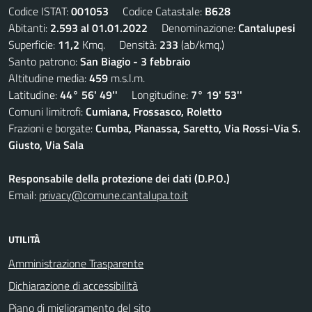
Codice ISTAT:
001053
Codice Catastale:
B628
Abitanti:
2.593 al 01.01.2022
Denominazione:
Cantalupesi
Superficie:
11,2
Kmq. Densità:
233
(ab/kmq.)
Santo patrono:
San Biagio - 3 febbraio
Altitudine media:
459
m.s.l.m.
Latitudine:
44° 56' 49''
Longitudine:
7° 19' 53''
Comuni limitrofi:
Cumiana, Frossasco, Roletto
Frazioni e borgate:
Cumba, Pianassa, Saretto, Via Rossi-Via S.
Giusto, Via Sala
Responsabile della protezione dei dati (D.P.O.)
Email:
privacy@comune.cantalupa.to.it
UTILITÀ
Amministrazione Trasparente
Dichiarazione di accessibilità
Piano di miglioramento del sito