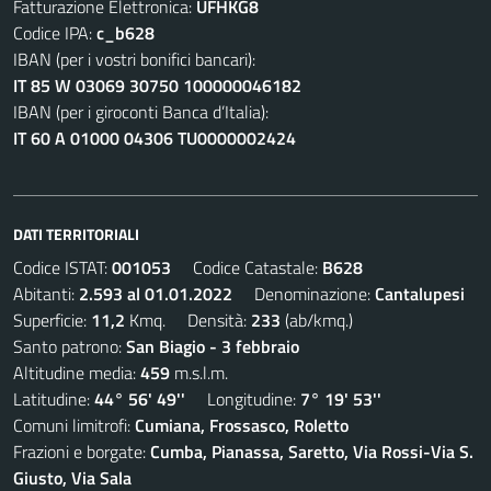
Fatturazione Elettronica:
UFHKG8
Codice IPA:
c_b628
IBAN (per i vostri bonifici bancari):
IT 85 W 03069 30750 100000046182
IBAN (per i giroconti Banca d’Italia):
IT 60 A 01000 04306 TU0000002424
DATI TERRITORIALI
Codice ISTAT:
001053
Codice Catastale:
B628
Abitanti:
2.593 al 01.01.2022
Denominazione:
Cantalupesi
Superficie:
11,2
Kmq. Densità:
233
(ab/kmq.)
Santo patrono:
San Biagio - 3 febbraio
Altitudine media:
459
m.s.l.m.
Latitudine:
44° 56' 49''
Longitudine:
7° 19' 53''
Comuni limitrofi:
Cumiana, Frossasco, Roletto
Frazioni e borgate:
Cumba, Pianassa, Saretto, Via Rossi-Via S.
Giusto, Via Sala