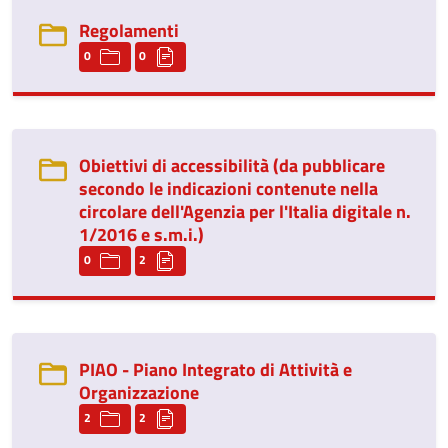
Regolamenti
0
0
Obiettivi di accessibilità (da pubblicare
secondo le indicazioni contenute nella
circolare dell'Agenzia per l'Italia digitale n.
1/2016 e s.m.i.)
0
2
PIAO - Piano Integrato di Attività e
Organizzazione
2
2