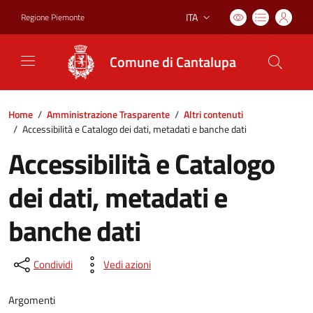
ITA
Regione Piemonte
Lingua attiva:
Comune di Cantalupa
Home
/
Amministrazione Trasparente
/
Altri contenuti
/
Accessibilità e Catalogo dei dati, metadati e banche dati
Accessibilità e Catalogo
dei dati, metadati e
banche dati
Condividi
Vedi azioni
Argomenti