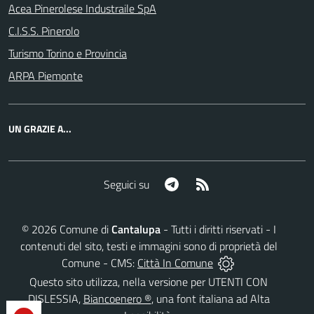
Acea Pinerolese Industraile SpA
C.I.S.S. Pinerolo
Turismo Torino e Provincia
ARPA Piemonte
UN GRAZIE A...
Telegram
RSS
Seguici su
©
2026
Comune di
Cantalupa
- Tutti i diritti riservati - I
contenuti del sito, testi e immagini sono di proprietà del
Comune - CMS:
Città In Comune
Questo sito utilizza, nella versione per UTENTI CON
DISLESSIA,
Biancoenero ®
, una font italiana ad Alta