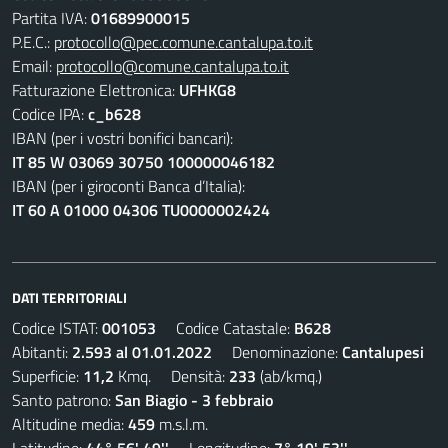
Partita IVA:
01689900015
P.E.C.:
protocollo@pec.comune.cantalupa.to.it
Email:
protocollo@comune.cantalupa.to.it
Fatturazione Elettronica:
UFHKG8
Codice IPA:
c_b628
IBAN (per i vostri bonifici bancari):
IT 85 W 03069 30750 100000046182
IBAN (per i giroconti Banca d’Italia):
IT 60 A 01000 04306 TU0000002424
DATI TERRITORIALI
Codice ISTAT:
001053
Codice Catastale:
B628
Abitanti:
2.593 al 01.01.2022
Denominazione:
Cantalupesi
Superficie:
11,2
Kmq. Densità:
233
(ab/kmq.)
Santo patrono:
San Biagio - 3 febbraio
Altitudine media:
459
m.s.l.m.