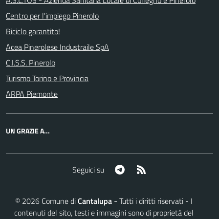
A.S.L.TO3 - Azienda Sanitaria Locale di Collegno e Pinerolo
Centro per l'impiego Pinerolo
Riciclo garantito!
Acea Pinerolese Industraile SpA
C.I.S.S. Pinerolo
Turismo Torino e Provincia
ARPA Piemonte
UN GRAZIE A...
Telegram
RSS
Seguici su
©
2026
Comune di
Cantalupa
- Tutti i diritti riservati - I
contenuti del sito, testi e immagini sono di proprietà del