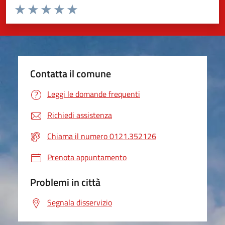
Valuta da 1 a 5 stelle la pagina
Valuta 1 stelle su 5
Valuta 2 stelle su 5
Valuta 3 stelle su 5
Valuta 4 stelle su 5
Valuta 5 stelle su 5
Contatta il comune
Leggi le domande frequenti
Richiedi assistenza
Chiama il numero 0121.352126
Prenota appuntamento
Problemi in città
Segnala disservizio