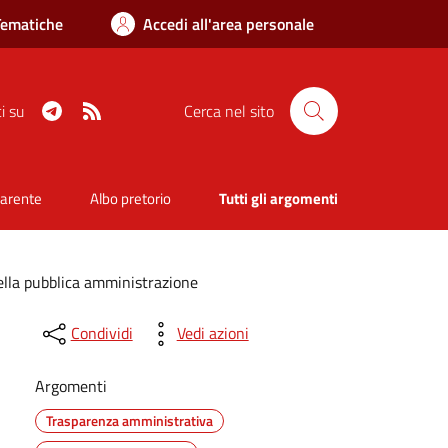
Tematiche
Accedi all'area personale
Telegram
RSS
i su
Cerca nel sito
parente
Albo pretorio
Tutti gli argomenti
ella pubblica amministrazione
Condividi
Vedi azioni
Argomenti
Trasparenza amministrativa