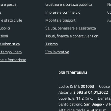
ra e pesca
Giustizia e sicurezza pubblica
No
e
Imprese e commercio
C
e stato civile
Mobilità e trasporti
Av
ubblici
Salute, benessere e assistenza
zioni
Tributi, finanze e contravvenzioni
 urbanistica
Turismo
e tempo libero
Vita lavorativa
ne e formazione
DATI TERRITORIALI
Codice ISTAT:
001053
Codice C
Abitanti:
2.593 al 01.01.2022
D
Superficie:
11,2
Kmq. Densità
Santo patrono:
San Biagio - 3 
Altitudine media:
459
m.s.l.m.