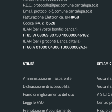
P.E.C.:
protocollo@pec.comune.cantalupa.to.it
Email:
protocollo@comune.cantalupa.to.it
Fatturazione Elettronica:
UFHKG8
Codice IPA:
c_b628
IBAN (per i vostri bonifici bancari):
IT 85 W 03069 30750 100000046182
IBAN (per i giroconti Banca d’Italia):
IT 60 A 01000 04306 TU0000002424
UTILITÀ
SITI AMIC
Amministrazione Trasparente
Visita il
Dichiarazione di accessibilità
Visita il
Piano di miglioramento del sito
A.S.L.TO3
Leggi le FAQ
Centro pe
Prenotazione Appuntamento
Riciclo g