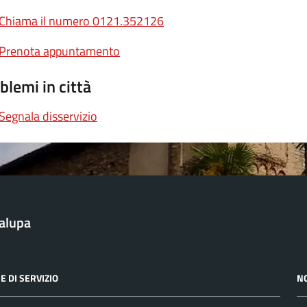
Chiama il numero 0121.352126
Prenota appuntamento
blemi in città
Segnala disservizio
alupa
E DI SERVIZIO
N