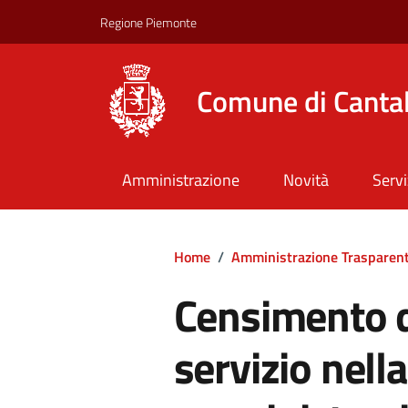
Regione Piemonte
Comune di Canta
Amministrazione
Novità
Servi
Home
/
Amministrazione Trasparen
Censimento d
servizio nell