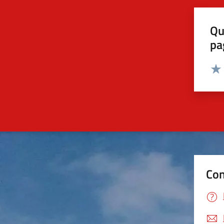
Qu
pa
Valut
Valu
Con