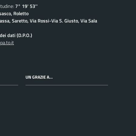
udine:
7° 19' 53''
sasco, Roletto
ssa, Saretto, Via Rossi-Via S. Giusto, Via Sala
ei dati (D.P.O.)
a.to.it
UN GRAZIE A...