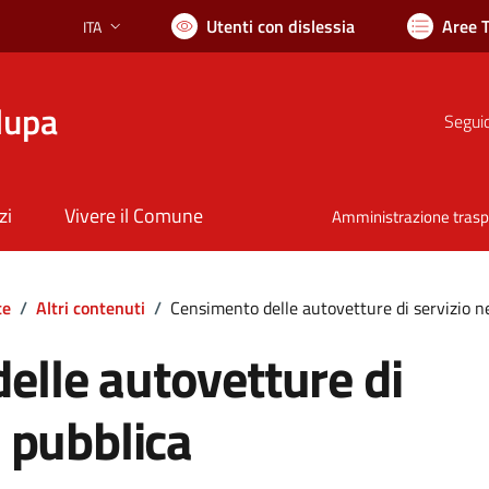
Utenti con dislessia
Aree 
ITA
Lingua attiva:
lupa
Seguic
zi
Vivere il Comune
Amministrazione tras
te
/
Altri contenuti
/
Censimento delle autovetture di servizio n
elle autovetture di
a pubblica