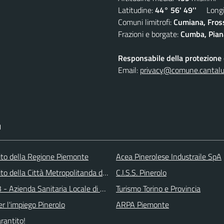
Latitudine:
44° 56' 49''
Longit
Comuni limitrofi:
Cumiana, Fros
Frazioni e borgate:
Cumba, Piana
Responsabile della protezione d
Email:
privacy@comune.cantalup
I
 sito della Regione Piemonte
Acea Pinerolese Industraile SpA
 sito della Città Metropolitanda di Torino
C.I.S.S. Pinerolo
 - Azienda Sanitaria Locale di Collegno e Pinerolo
Turismo Torino e Provincia
r l'impiego Pinerolo
ARPA Piemonte
arantito!