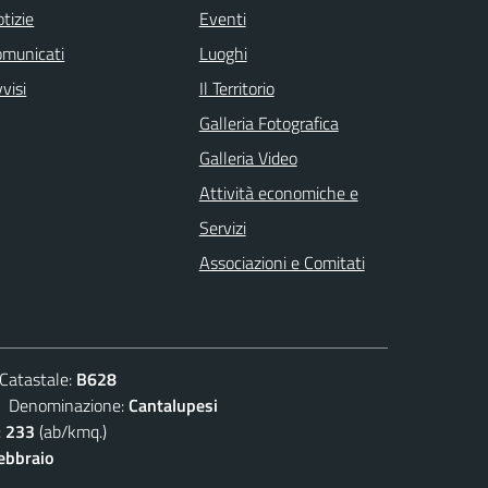
tizie
Eventi
omunicati
Luoghi
visi
Il Territorio
Galleria Fotografica
Galleria Video
Attività economiche e
Servizi
Associazioni e Comitati
atastale:
B628
enominazione:
Cantalupesi
:
233
(ab/kmq.)
febbraio