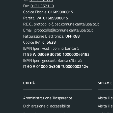
Fax:
0121.352119
Codice Fiscale:
01689900015
Partita IVA:
01689900015
P.E.C.:
protocollo@pec.comune.cantalupa.to.it
Email:
protocollo@comune.cantalupa.to.it
Fatturazione Elettronica:
UFHKG8
Codice IPA:
c_b628
IBAN (per i vostri bonifici bancari):
IT 85 W 03069 30750 100000046182
IBAN (per i giroconti Banca d’Italia):
IT 60 A 01000 04306 TU0000002424
UTILITÀ
SITI AMIC
Amministrazione Trasparente
Visita il
Dichiarazione di accessibilità
Visita il