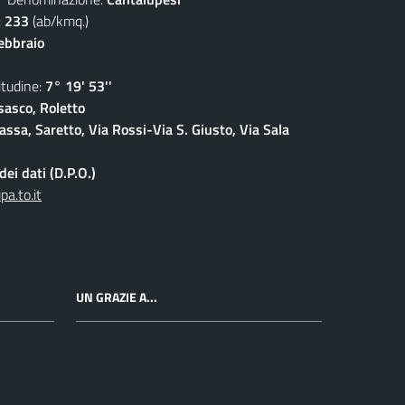
:
233
(ab/kmq.)
febbraio
udine:
7° 19' 53''
sasco, Roletto
ssa, Saretto, Via Rossi-Via S. Giusto, Via Sala
ei dati (D.P.O.)
a.to.it
UN GRAZIE A...