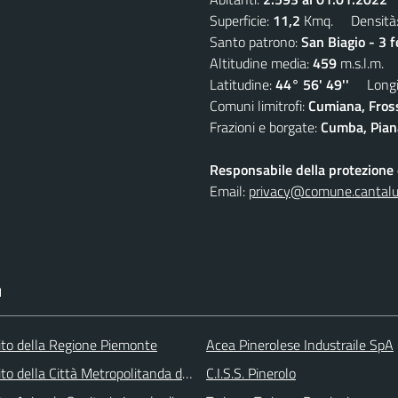
Superficie:
11,2
Kmq. Densità
Santo patrono:
San Biagio - 3 
Altitudine media:
459
m.s.l.m.
Latitudine:
44° 56' 49''
Longit
Comuni limitrofi:
Cumiana, Fros
Frazioni e borgate:
Cumba, Piana
Responsabile della protezione d
Email:
privacy@comune.cantalup
I
 sito della Regione Piemonte
Acea Pinerolese Industraile SpA
 sito della Città Metropolitanda di Torino
C.I.S.S. Pinerolo