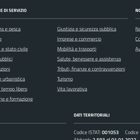
E DI SERVIZIO
N
ra e pesca
Giustizia e sicurezza pubblica
No
e
Imprese e commercio
C
e stato civile
Mobilità e trasporti
Av
ubblici
Salute, benessere e assistenza
zioni
Tributi, finanze e contravvenzioni
 urbanistica
Turismo
e tempo libero
Vita lavorativa
ne e formazione
DATI TERRITORIALI
Codice ISTAT:
001053
Codice C
Abitanti:
2.593 al 01.01.2022
D