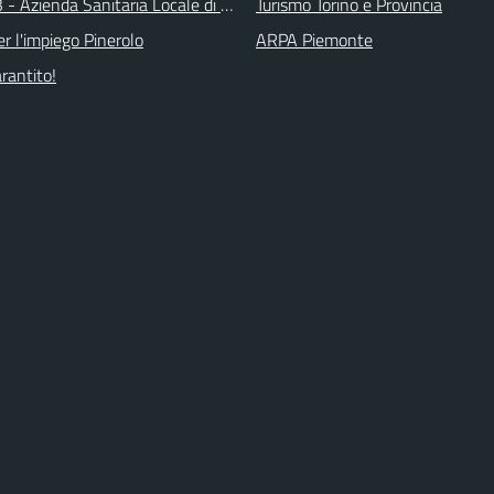
 - Azienda Sanitaria Locale di Collegno e Pinerolo
Turismo Torino e Provincia
r l'impiego Pinerolo
ARPA Piemonte
arantito!