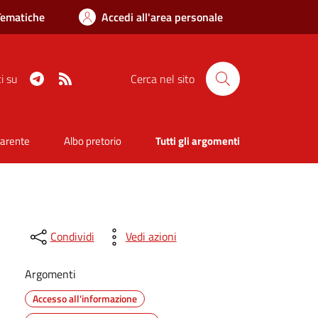
Tematiche
Accedi all'area personale
Telegram
RSS
i su
Cerca nel sito
parente
Albo pretorio
Tutti gli argomenti
Condividi
Vedi azioni
Argomenti
Accesso all'informazione