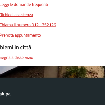
Leggi le domande frequenti
Richiedi assistenza
Chiama il numero 0121.352126
Prenota appuntamento
blemi in città
Segnala disservizio
alupa