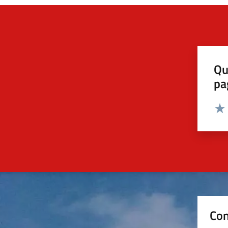
Qu
pa
Valut
Valu
Con