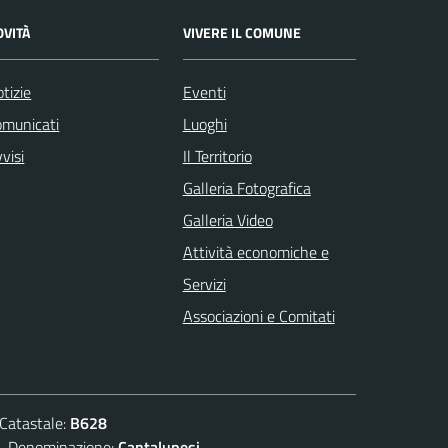
OVITÀ
VIVERE IL COMUNE
tizie
Eventi
omunicati
Luoghi
visi
Il Territorio
Galleria Fotografica
Galleria Video
Attività economiche e
Servizi
Associazioni e Comitati
atastale:
B628
enominazione:
Cantalupesi